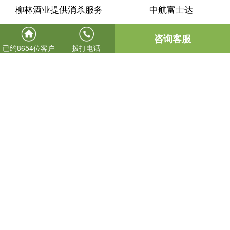
柳林酒业提供消杀服务
中航富士达
咨询客服
已约8654位客户
拨打电话
东航赛峰起落架
安旗食品厂
已显示全部内容
版权所有：西安美易达消杀灭公司
备案号：
陕ICP备2021004241号-2
网站地图