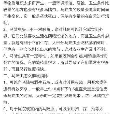
等物质堆积太多而产生，一般环境潮湿、腐蚀、卫生条件比
较差的地方也会有很多马陆虫。马陆虫的数量会随着时间而
产生变化，它一般是昼伏夜出，偶尔有少量的在白天进行活
动。
2、马陆虫头上有一对触角，这对触角可以让它感觉到外
界。它们比较喜欢生活在阴暗潮湿的地方，而且卫生条件越
差，就越有利于它们生存。大部分马陆虫会吃枯落的树叶，
但也有一些会吃刚长出来的幼苗，这对农业生产及其不利。
3、马陆虫具有一定毒性，如果被咬到会引起局部组织出现
死亡的情况。它的繁殖量很大，所以导致了它们通常有很多
群，而且爬行速度很快。
二、马陆虫怎么彻底消除
1、可以向马陆虫洒生石灰，或者对其用火烧，用开水烫等
进行有效灭杀，一般早上5-10点和下午5点至天黑是最佳灭
杀马陆虫的时间。灭杀时一定要打好隔离带，防止马陆虫扩
散。
2、对于庭院或室内的马陆虫，可以采用扫、踩、拍等方